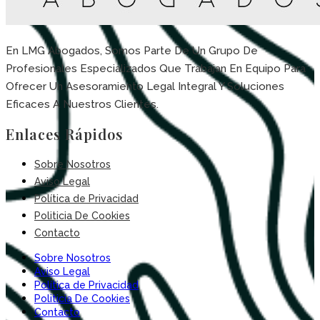
En LMG Abogados, Somos Parte De Un Grupo De
Profesionales Especializados Que Trabajan En Equipo Para
Ofrecer Un Asesoramiento Legal Integral Y Soluciones
Eficaces A Nuestros Clientes.
Enlaces Rápidos
Sobre Nosotros
Aviso Legal
Política de Privacidad
Politicia De Cookies
Contacto
Sobre Nosotros
Aviso Legal
Política de Privacidad
Politicia De Cookies
Contacto