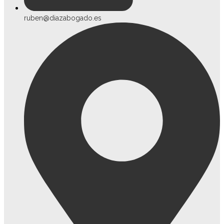
ruben@diazabogado.es