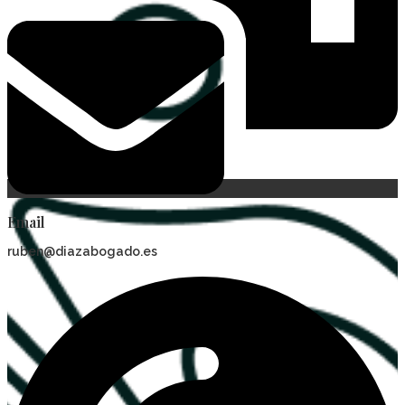
Email
ruben@diazabogado.es