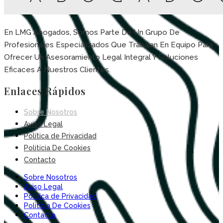
En LMG Abogados, Somos Parte De Un Grupo De
Profesionales Especializados Que Trabajan En Equipo Para
Ofrecer Un Asesoramiento Legal Integral Y Soluciones
Eficaces A Nuestros Clientes.
Enlaces Rápidos
Sobre Nosotros
Aviso Legal
Política de Privacidad
Politicia De Cookies
Contacto
Sobre Nosotros
Aviso Legal
Política de Privacidad
Politicia De Cookies
Contacto