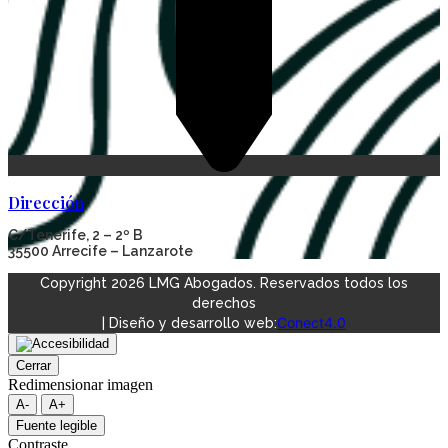
Dirección
C/Tenerife, 2 – 2º B
35500 Arrecife – Lanzarote
Copyright 2026 LMG Abogados. Reservados todos los
derechos
Conect4.0
| Diseño y desarrollo web:
Cerrar
Redimensionar imagen
A-
A+
Fuente legible
Contraste