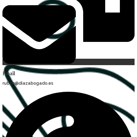
Email
ruben@diazabogado.es