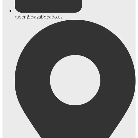
ruben@diazabogado.es